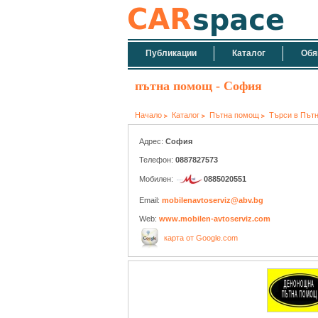
Публикации
Каталог
Обя
пътна помощ - София
Начало
Каталог
Пътна помощ
Търси в Път
Адрес:
София
Телефон:
0887827573
Мобилен:
0885020551
Email:
mobilenavtoserviz@abv.bg
Web:
www.mobilen-avtoserviz.com
карта от Google.com