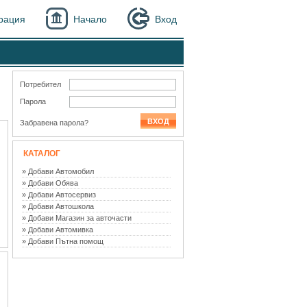
рация
Начало
Вход
Потребител
Парола
Забравена парола?
КАТАЛОГ
» Добави Автомобил
» Добави Обява
» Добави Автосервиз
» Добави Автошкола
» Добави Магазин за авточасти
» Добави Автомивка
» Добави Пътна помощ