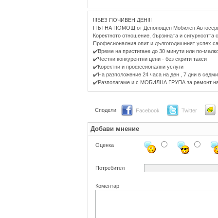
!!!БЕЗ ПОЧИВЕН ДЕН!!!
ПЪТНА ПОМОЩ от Денонощен Мобилен Автосервиз 
Коректното отношение, бързината и сигурността с
Професионалния опит и дългогодишният успех са
✔️Време на пристигане до 30 минути или по-малк
✔️Честни конкурентни цени - без скрити такси
✔️Коректни и професионални услуги
✔️На разположение 24 часа на ден , 7 дни в седм
✔️Разполагаме и с МОБИЛНА ГРУПА за ремонт 
Сподели
Facebook
Twitter
Добави мнение
Оценка
Потребител
Коментар