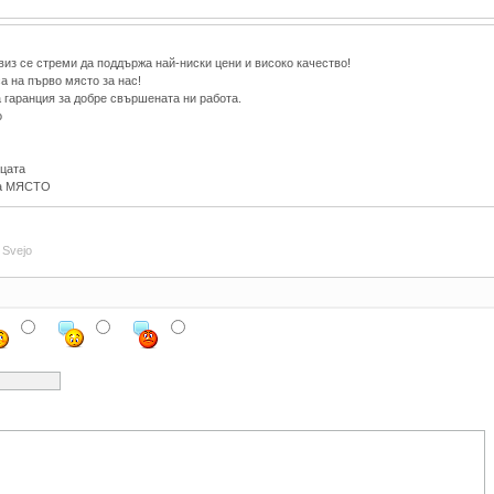
се стреми да поддържа най-ниски цени и високо качество!
а на първо място за нас!
 гаранция за добре свършената ни работа.
о
ицата
на МЯСТО
Svejo