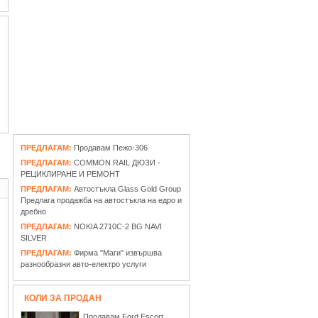
ПРЕДЛАГАМ:
Продавам Пежо-306
ПРЕДЛАГАМ:
COMMON RAIL ДЮЗИ -
РЕЦИКЛИРАНЕ И РЕМОНТ
ПРЕДЛАГАМ:
Автостъкла Glass Gold Group
Предлага продажба на автостъкла на едро и
дребно
ПРЕДЛАГАМ:
NOKIA 2710C-2 BG NAVI
SILVER
ПРЕДЛАГАМ:
Фирма "Маги" извършва
разнообразни авто-електро услуги
КОЛИ ЗА ПРОДАН
Продавам Ford Escort,