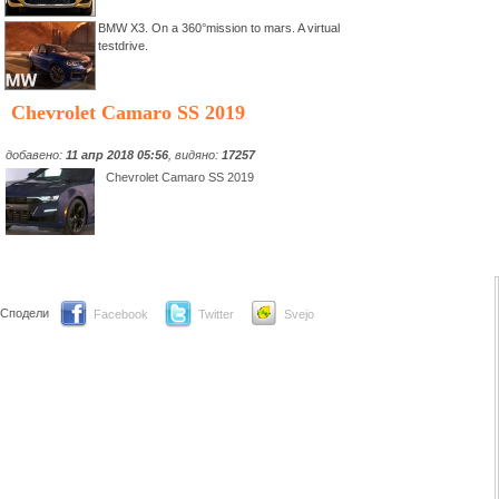
BMW X3. On a 360°mission to mars. A virtual
testdrive.
Chevrolet Camaro SS 2019
добавено:
11 апр 2018 05:56
, видяно:
17257
Chevrolet Camaro SS 2019
Сподели
Facebook
Twitter
Svejo