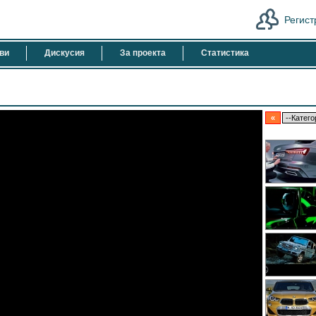
Регист
ви
Дискусия
За проекта
Статистика
«