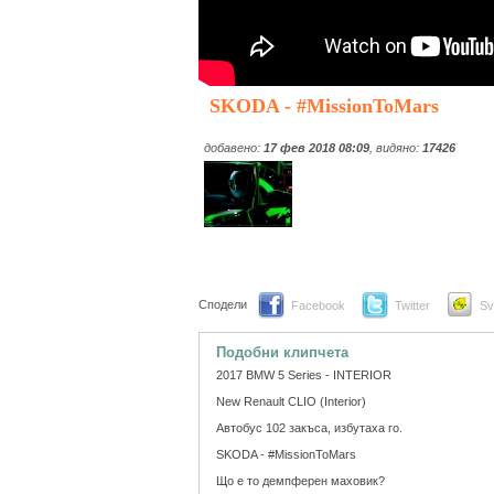
SKODA - #MissionToMars
добавено:
17 фев 2018 08:09
, видяно:
17426
Сподели
Facebook
Twitter
Sv
Подобни клипчета
2017 BMW 5 Series - INTERIOR
New Renault CLIO (Interior)
Автобус 102 закъса, избутаха го.
SKODA - #MissionToMars
Що е то демпферен маховик?