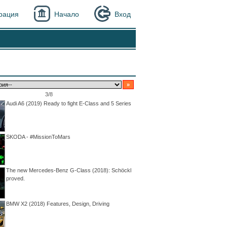
рация
Начало
Вход
»
3/8
Audi A6 (2019) Ready to fight E-Class and 5 Series
SKODA - #MissionToMars
The new Mercedes-Benz G-Class (2018): Schöckl
proved.
BMW X2 (2018) Features, Design, Driving