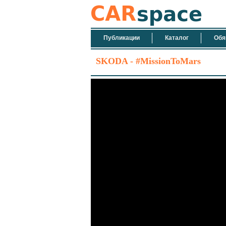
Публикации
Каталог
Обя
SKODA - #MissionToMars